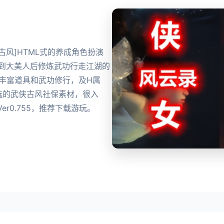
产武侠古风]HTML式的养成角色扮演
到到大美人后修炼武功行走江湖的
丰富道具和武功修行，及H属
选的武侠古风社保素材，很入
r0.755，推荐下载游玩。