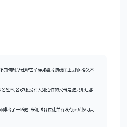
,不知何时所建峰峦阶梯如磐龙蜿蜒而上,那阁楼又不
取名姓林,名汐瑶,没有人知道你的父母是谁只知道那
师傅出了一道题, 来测试各位徒弟有没有天赋修习高