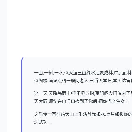
一山,一树,一水,似天涯三山绿水汇聚成林,中原
似阁楼,画龙点睛一般问老人,曰香火常旺,常见达官
这一天,天降暴雨,伸手不见五指,萧阳阁大门传来
天大雨,师父在山门口捡到了你后,把你当亲生女儿
之后便一直在靖天山上生活时光如水,岁月如梭你的
深武功....