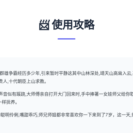
📨 使用攻略
武林群雄争霸经历多少年,引来暂时平静这其中山林深处,靖天山高耸入云
贵人,十代朝臣上山求教。
了声音似有蹊跷,大师傅亲自打开大门回来时,手中捧著一女娃师父给你
一样抚养。
聪明伶俐,嘴甜乖巧,师兄师姐都非常喜欢你一下来到了7岁，这一天,