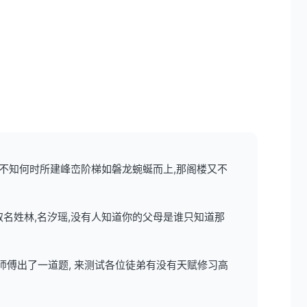
,不知何时所建峰峦阶梯如磐龙蜿蜒而上,那阁楼又不
取名姓林,名汐瑶,没有人知道你的父母是谁只知道那
师傅出了一道题, 来测试各位徒弟有没有天赋修习高