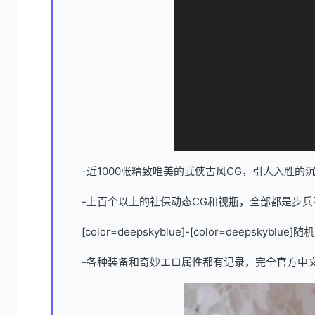
-近1000张精致唯美的武侠古风CG，引人入胜的
-上百个以上的社保动态CG和视瓶，全部都是步兵
[color=deepskyblue]-[color=dee
-各种装备和奇妙エロ属性都有记录，完全官方中