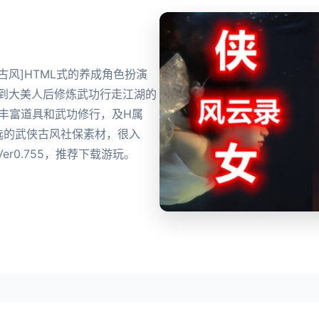
产武侠古风]HTML式的养成角色扮演
到到大美人后修炼武功行走江湖的
丰富道具和武功修行，及H属
选的武侠古风社保素材，很入
r0.755，推荐下载游玩。