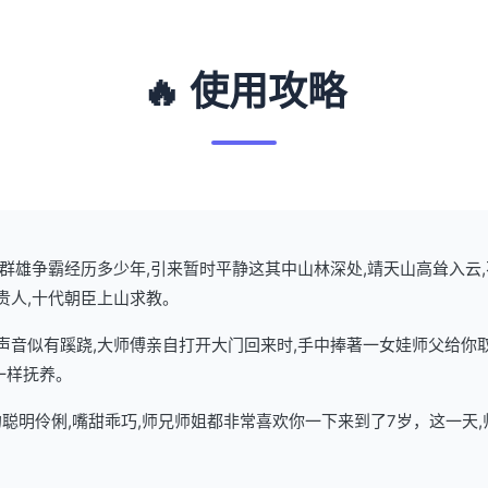
🔥 使用攻略
武林群雄争霸经历多少年,引来暂时平静这其中山林深处,靖天山高耸入云
贵人,十代朝臣上山求教。
了声音似有蹊跷,大师傅亲自打开大门回来时,手中捧著一女娃师父给你
一样抚养。
聪明伶俐,嘴甜乖巧,师兄师姐都非常喜欢你一下来到了7岁，这一天,