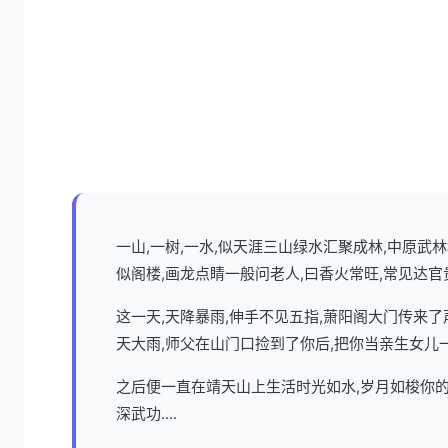
一山,一树,一水,似天涯三山绿水汇聚成林,中原
似阁楼,画龙点睛一般问老人,曰香火常旺,常见达官
这一天,天降暴雨,伸手不见五指,萧阳阁大门传来
天大雨,师父在山门口捡到了你后,把你当亲生女儿
之后便一直在靖天山上生活时光如水,岁月如梭你的
深武功....