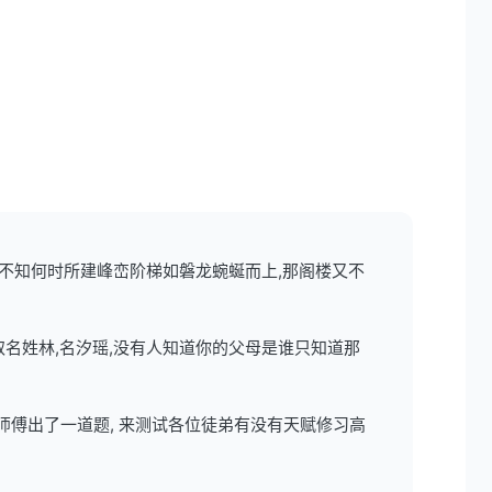
,不知何时所建峰峦阶梯如磐龙蜿蜒而上,那阁楼又不
取名姓林,名汐瑶,没有人知道你的父母是谁只知道那
师傅出了一道题, 来测试各位徒弟有没有天赋修习高