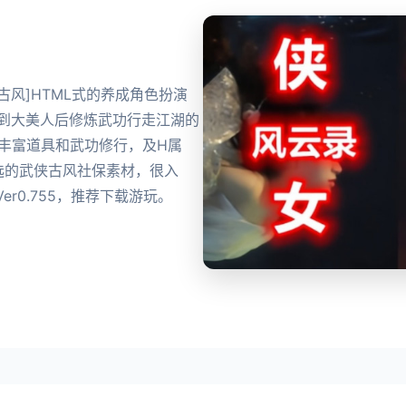
产武侠古风]HTML式的养成角色扮演
到到大美人后修炼武功行走江湖的
丰富道具和武功修行，及H属
选的武侠古风社保素材，很入
r0.755，推荐下载游玩。