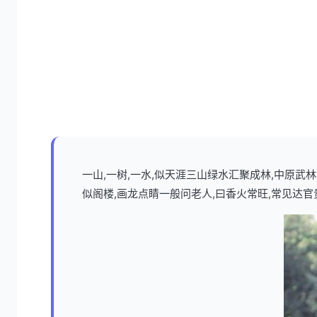
一山,一树,一水,似天涯三山绿水汇聚成林,中原
似阁楼,画龙点睛一般问老人,曰香火常旺,常见达官