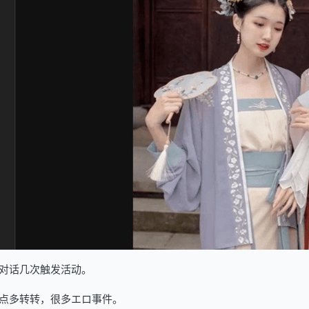
对话几次触发活动。
点多转转，很多エロ事件。