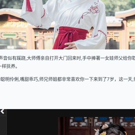
了声音似有蹊跷,大师傅亲自打开大门回来时,手中捧著一女娃师父给你
一样抚养。
聪明伶俐,嘴甜乖巧,师兄师姐都非常喜欢你一下来到了7岁，这一天,