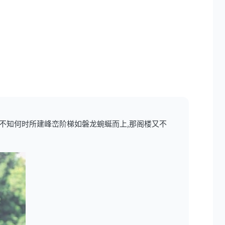
,不知何时所建峰峦阶梯如磐龙蜿蜒而上,那阁楼又不