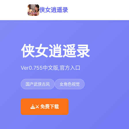
侠女逍遥录
侠女逍遥录
Ver0.755中文版,官方入口
国产武侠古风
女角色视觉
⚔️ 免费下载