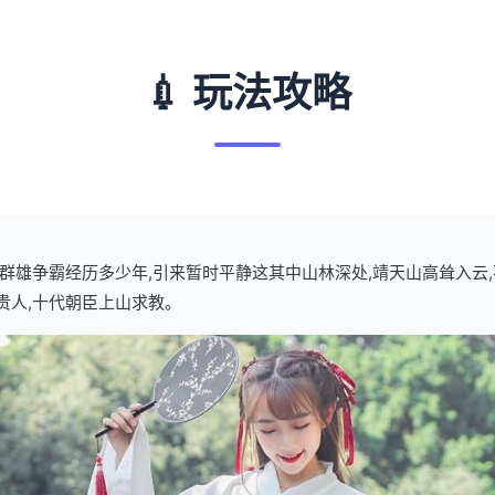
💉 玩法攻略
武林群雄争霸经历多少年,引来暂时平静这其中山林深处,靖天山高耸入云
贵人,十代朝臣上山求教。