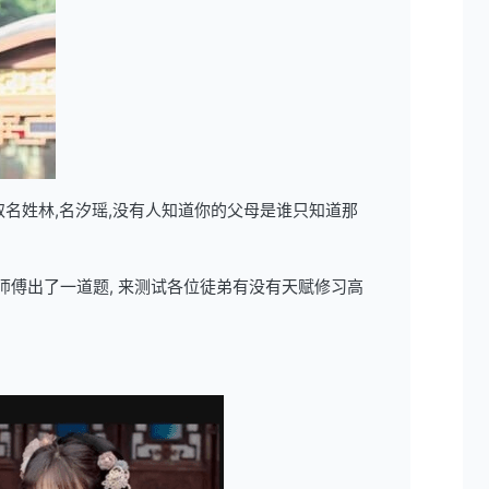
取名姓林,名汐瑶,没有人知道你的父母是谁只知道那
师傅出了一道题, 来测试各位徒弟有没有天赋修习高