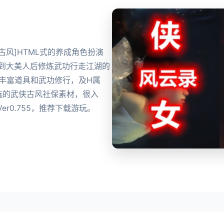
产武侠古风]HTML式的养成角色扮演
到到大美人后修炼武功行走江湖的
丰富道具和武功修行，及H属
选的武侠古风社保素材，很入
r0.755，推荐下载游玩。