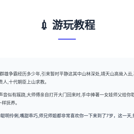
💉 游玩教程
武林群雄争霸经历多少年,引来暂时平静这其中山林深处,靖天山高耸入云
贵人,十代朝臣上山求教。
了声音似有蹊跷,大师傅亲自打开大门回来时,手中捧著一女娃师父给你
一样抚养。
聪明伶俐,嘴甜乖巧,师兄师姐都非常喜欢你一下来到了7岁，这一天,