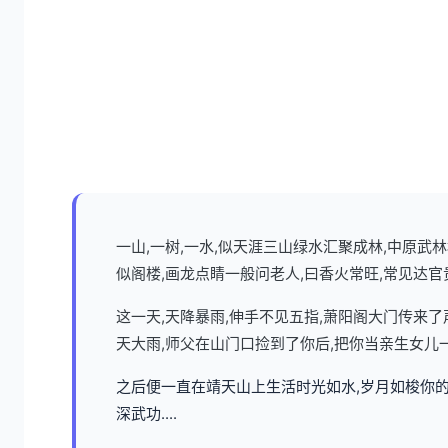
一山,一树,一水,似天涯三山绿水汇聚成林,中原
似阁楼,画龙点睛一般问老人,曰香火常旺,常见达官
这一天,天降暴雨,伸手不见五指,萧阳阁大门传来
天大雨,师父在山门口捡到了你后,把你当亲生女儿
之后便一直在靖天山上生活时光如水,岁月如梭你的
深武功....