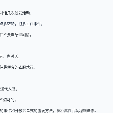
对话几次触发活动。
点多转转，很多エロ事件。
件不要着急过剧情。
后，先对话。
件最便宜的衣服就行。
沉浸代入感。
不骑马的。
pskyblue]随机的事件和开放沙盒式的游玩方法，多种属性武功秘籍进修。