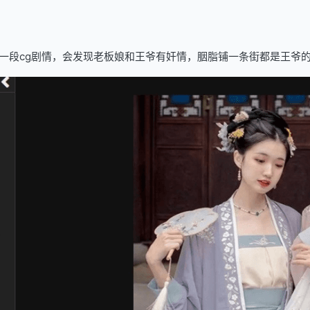
一段cg剧情，会发现老板娘和王爷有奸情，胭脂铺一条街都是王爷