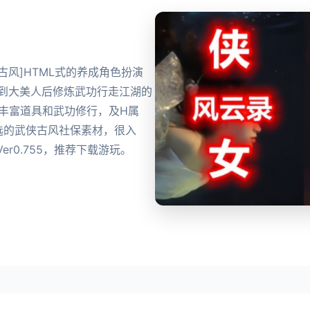
产武侠古风]HTML式的养成角色扮演
到到大美人后修炼武功行走江湖的
丰富道具和武功修行，及H属
选的武侠古风社保素材，很入
r0.755，推荐下载游玩。