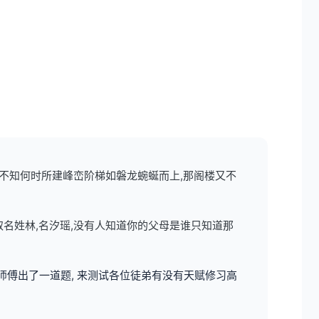
,不知何时所建峰峦阶梯如磐龙蜿蜒而上,那阁楼又不
取名姓林,名汐瑶,没有人知道你的父母是谁只知道那
师傅出了一道题, 来测试各位徒弟有没有天赋修习高