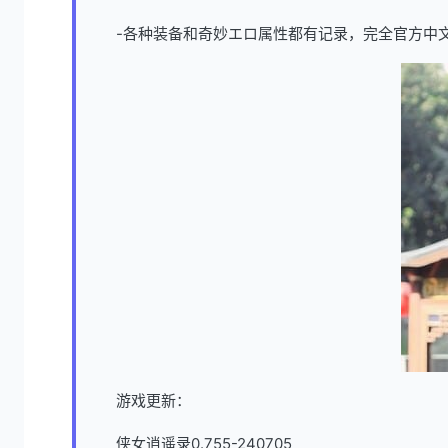
-各种装备和奇妙エロ属性都有记录，完全官方中
游戏更新：
侠女逍遥录0.755-240705