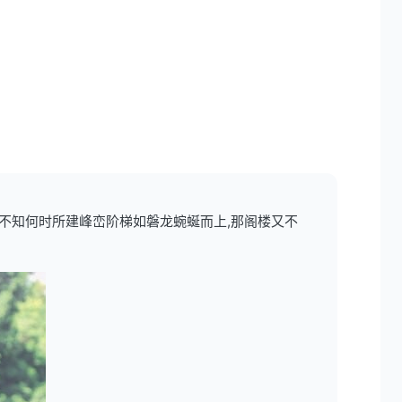
,不知何时所建峰峦阶梯如磐龙蜿蜒而上,那阁楼又不