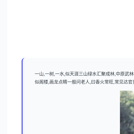
一山,一树,一水,似天涯三山绿水汇聚成林,中原
似阁楼,画龙点睛一般问老人,曰香火常旺,常见达官