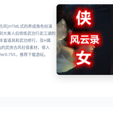
产武侠古风]HTML式的养成角色扮演
到到大美人后修炼武功行走江湖的
丰富道具和武功修行，及H属
选的武侠古风社保素材，很入
r0.755，推荐下载游玩。