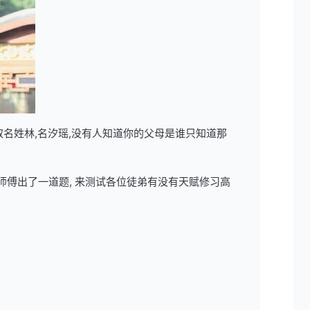
取名姓林,名汐瑶,没有人知道你的父母是谁只知道那
师傅出了一道题, 来测试各位徒弟有没有天赋修习高