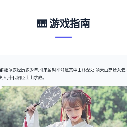
🎹 游戏指南
武林群雄争霸经历多少年,引来暂时平静这其中山林深处,靖天山高耸入云
贵人,十代朝臣上山求教。