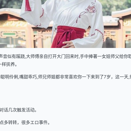
了声音似有蹊跷,大师傅亲自打开大门回来时,手中捧著一女娃师父给你
一样抚养。
聪明伶俐,嘴甜乖巧,师兄师姐都非常喜欢你一下来到了7岁，这一天,
对话几次触发活动。
点多转转，很多エロ事件。