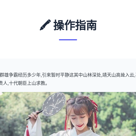
🖍️ 操作指南
武林群雄争霸经历多少年,引来暂时平静这其中山林深处,靖天山高耸入云
贵人,十代朝臣上山求教。