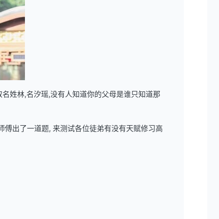
取名姓林,名汐瑶,没有人知道你的父母是谁只知道那
师傅出了一道题, 来测试各位徒弟有没有天赋修习高