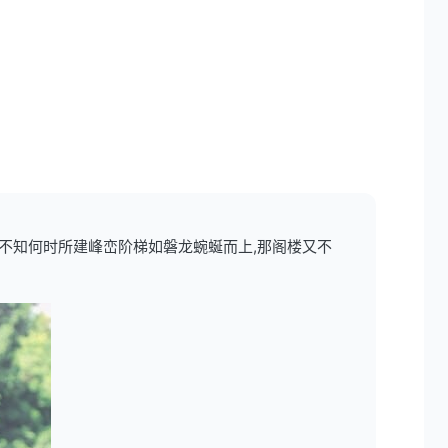
,不知何时所建峰峦阶梯如磐龙蜿蜒而上,那阁楼又不