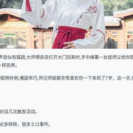
了声音似有蹊跷,大师傅亲自打开大门回来时,手中捧著一女娃师父给你
一样抚养。
聪明伶俐,嘴甜乖巧,师兄师姐都非常喜欢你一下来到了7岁，这一天,
对话几次触发活动。
点多转转，很多エロ事件。