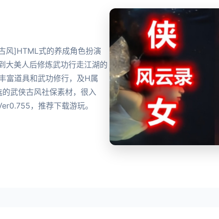
产武侠古风]HTML式的养成角色扮演
到到大美人后修炼武功行走江湖的
丰富道具和武功修行，及H属
选的武侠古风社保素材，很入
r0.755，推荐下载游玩。