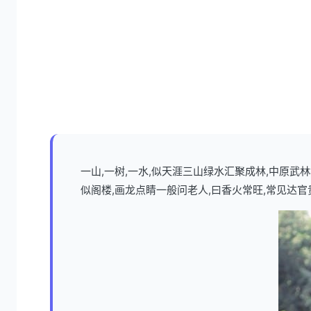
一山,一树,一水,似天涯三山绿水汇聚成林,中原
似阁楼,画龙点睛一般问老人,曰香火常旺,常见达官