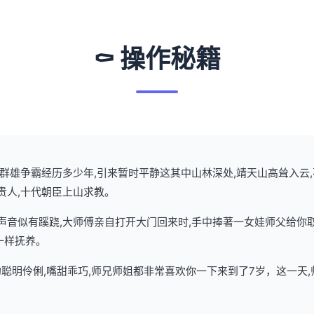
⚰️ 操作秘籍
武林群雄争霸经历多少年,引来暂时平静这其中山林深处,靖天山高耸入云
贵人,十代朝臣上山求教。
了声音似有蹊跷,大师傅亲自打开大门回来时,手中捧著一女娃师父给你
一样抚养。
聪明伶俐,嘴甜乖巧,师兄师姐都非常喜欢你一下来到了7岁，这一天,