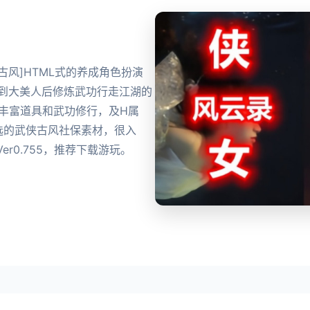
产武侠古风]HTML式的养成角色扮演
到到大美人后修炼武功行走江湖的
丰富道具和武功修行，及H属
选的武侠古风社保素材，很入
r0.755，推荐下载游玩。