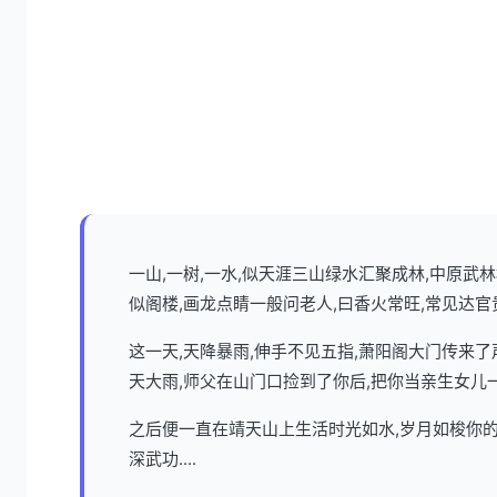
一山,一树,一水,似天涯三山绿水汇聚成林,中原
似阁楼,画龙点睛一般问老人,曰香火常旺,常见达官
这一天,天降暴雨,伸手不见五指,萧阳阁大门传来
天大雨,师父在山门口捡到了你后,把你当亲生女儿
之后便一直在靖天山上生活时光如水,岁月如梭你的
深武功....