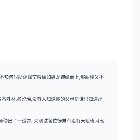
,不知何时所建峰峦阶梯如磐龙蜿蜒而上,那阁楼又不
取名姓林,名汐瑶,没有人知道你的父母是谁只知道那
师傅出了一道题, 来测试各位徒弟有没有天赋修习高