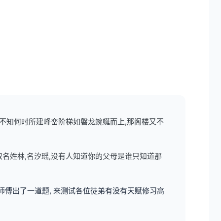
,不知何时所建峰峦阶梯如磐龙蜿蜒而上,那阁楼又不
取名姓林,名汐瑶,没有人知道你的父母是谁只知道那
师傅出了一道题, 来测试各位徒弟有没有天赋修习高