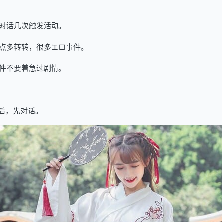
对话几次触发活动。
点多转转，很多エロ事件。
件不要着急过剧情。
后，先对话。