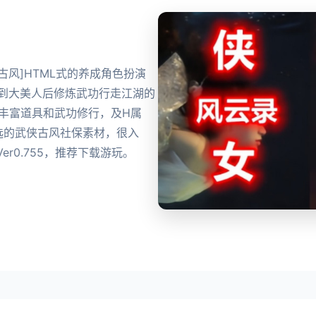
产武侠古风]HTML式的养成角色扮演
到到大美人后修炼武功行走江湖的
丰富道具和武功修行，及H属
选的武侠古风社保素材，很入
r0.755，推荐下载游玩。