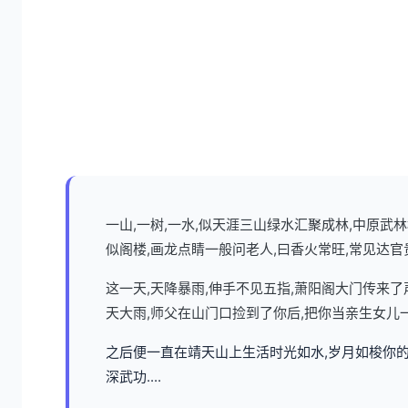
一山,一树,一水,似天涯三山绿水汇聚成林,中原
似阁楼,画龙点睛一般问老人,曰香火常旺,常见达官
这一天,天降暴雨,伸手不见五指,萧阳阁大门传来
天大雨,师父在山门口捡到了你后,把你当亲生女儿
之后便一直在靖天山上生活时光如水,岁月如梭你的
深武功....