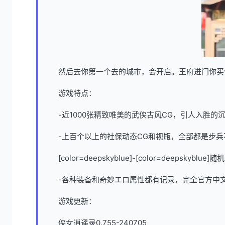
然后去你第一个去的城市，会开启。王府进门你买
游戏特点：
-近1000张精致唯美的武侠古风CG，引人入胜的
-上百个以上的社保动态CG和视瓶，全部都是步兵
[color=deepskyblue]-[color=dee
-各种装备和奇妙エロ属性都有记录，完全官方中
游戏更新：
侠女逍遥录0.755-240705