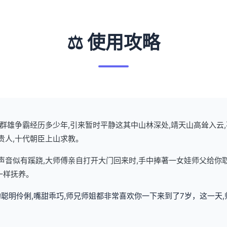
⚖️ 使用攻略
武林群雄争霸经历多少年,引来暂时平静这其中山林深处,靖天山高耸入云
贵人,十代朝臣上山求教。
了声音似有蹊跷,大师傅亲自打开大门回来时,手中捧著一女娃师父给你
一样抚养。
聪明伶俐,嘴甜乖巧,师兄师姐都非常喜欢你一下来到了7岁，这一天,