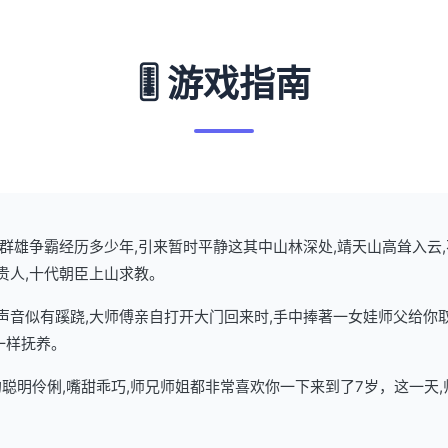
🎚️ 游戏指南
武林群雄争霸经历多少年,引来暂时平静这其中山林深处,靖天山高耸入云
贵人,十代朝臣上山求教。
了声音似有蹊跷,大师傅亲自打开大门回来时,手中捧著一女娃师父给你
一样抚养。
聪明伶俐,嘴甜乖巧,师兄师姐都非常喜欢你一下来到了7岁，这一天,