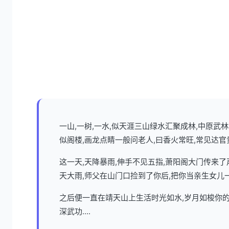
一山,一树,一水,似天涯三山绿水汇聚成林,中原
似阁楼,画龙点睛一般问老人,曰香火常旺,常见达官
这一天,天降暴雨,伸手不见五指,萧阳阁大门传来
天大雨,师父在山门口捡到了你后,把你当亲生女儿
之后便一直在靖天山上生活时光如水,岁月如梭你的
深武功....