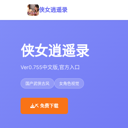
侠女逍遥录
侠女逍遥录
Ver0.755中文版,官方入口
国产武侠古风
女角色视觉
⛏️ 免费下载