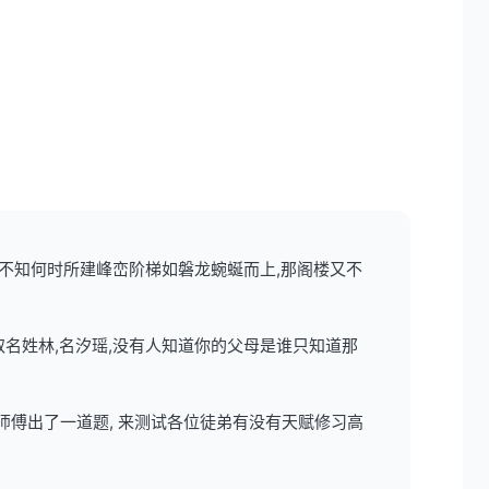
,不知何时所建峰峦阶梯如磐龙蜿蜒而上,那阁楼又不
取名姓林,名汐瑶,没有人知道你的父母是谁只知道那
师傅出了一道题, 来测试各位徒弟有没有天赋修习高