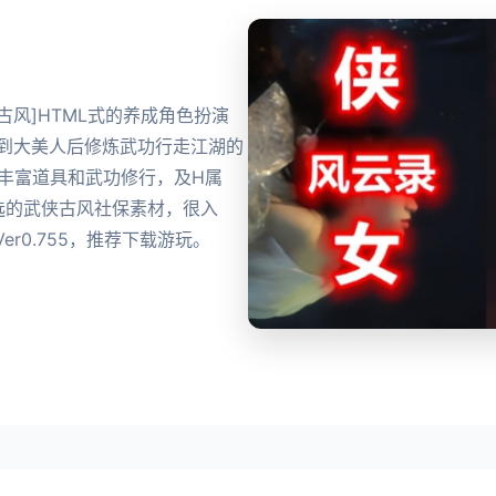
产武侠古风]HTML式的养成角色扮演
到到大美人后修炼武功行走江湖的
丰富道具和武功修行，及H属
选的武侠古风社保素材，很入
r0.755，推荐下载游玩。