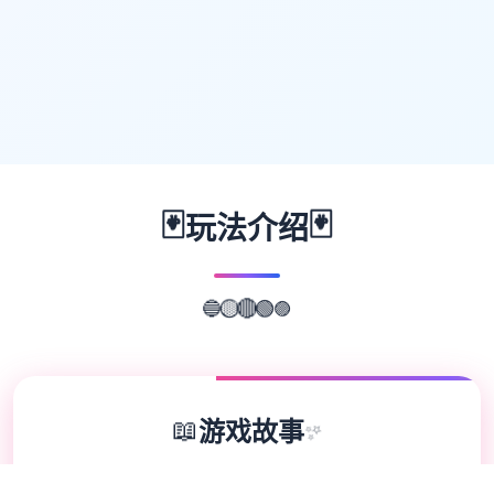
🃏
🃏
玩法介绍
🟣
🟢
🔵
🟡
🔴
📖
游戏故事
✨