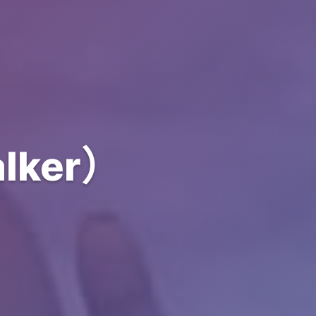
lker）