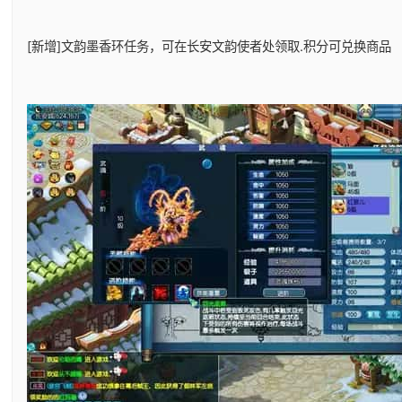
[新增]文韵墨香环任务，可在长安文韵使者处领取.积分可兑换商品