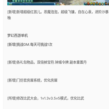
[新增]新增超级红孩儿。恶魔泡泡，超级飞镰，自在心袁，进阶沙暴
柚
梦幻西游单机
[新增[挑战GM.每天可挑战1次
[新增]各礼包物品，双倍掉宝符.钟馗令牌.副本重置丹
[新增]门仿官房屋系统，优化房屋
[所增]修改比武大会，1v1.3v3.5v5模式，优化比武