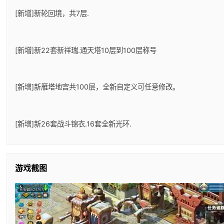
[新增]新轮回境，共7层.
[新増]新22套新祥瑞.通天塔10层到100层称号
[新增]新雁塔地宫共100层，全新自定义可任意修改。
[新增]新26套战斗锦衣.16套全新光环.
游戏截图