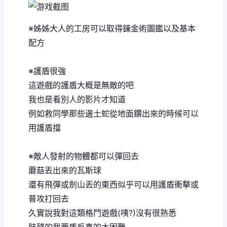
※姊姊大人的工房可以取得鍊金術圖鑑以及基本
配方
※護盾很強
這遊戲的護盾大概是無敵的吧
我也是看別人的影片才知道
例如救同學那些邊土蛇從地面鑽出來的時候可以
用護盾擋
※敵人發射的物體都可以彈回去
蘑菇丟出來的瓦斯球
還有飛彈或劍山丟的東西似乎可以用護盾衝擊或
普攻打回去
久實說我對這類格鬥遊戲(咦?)沒有很熟悉
肢殘的我要盾反真的太困難