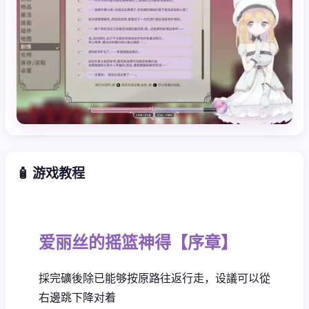
🧴 游戏教程
爱丽丝的摇篮神得【序章】
採完礦後除已能够按原路往返行走，设議可以從
右邊跳下降对着