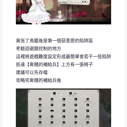
离张了鳥籠後是第一個惡意愿的陷阱區
考驗迴避跟控制的地方
這裡將遊戲難度設定形成最簡單會若干一些陷阱
抵達【卑賤的補給兵】上方有一張椅子
建議可以先存檔
攻略完卑賤的補給兵後