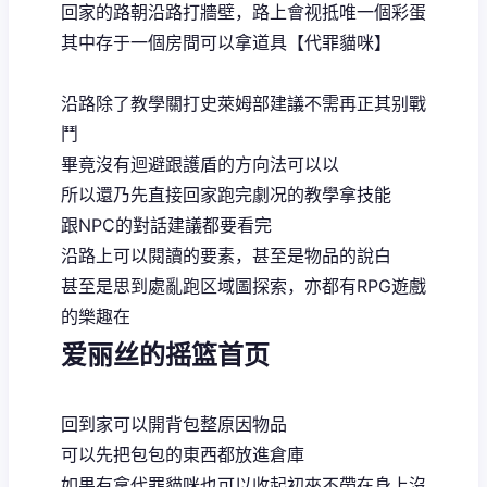
回家的路朝沿路打牆壁，路上會视抵唯一個彩蛋
其中存于一個房間可以拿道具【代罪貓咪】
沿路除了教學關打史萊姆部建議不需再正其别戰
鬥
畢竟沒有迴避跟護盾的方向法可以以
所以還乃先直接回家跑完劇况的教學拿技能
跟NPC的對話建議都要看完
沿路上可以閱讀的要素，甚至是物品的說白
甚至是思到處亂跑区域圖探索，亦都有RPG遊戲
的樂趣在
爱丽丝的摇篮首页
回到家可以開背包整原因物品
可以先把包包的東西都放進倉庫
如果有拿代罪貓咪也可以收起初來不帶在身上沒