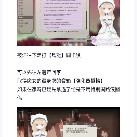
被迫往下走打【鳥籠】關卡後
可以先往左邊走回家
取得魔女的藏身處的寶箱【強化器插槽】
如果在家時已經先拿過了恰是不用特別開路沒關
係