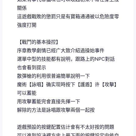
關係
這遊戲戰敗的懲罰只是有寶箱通通被以危險度零
強度打開
【戰鬥的基本操控】
序章教學劇情已經广大致介紹過操始事件
選單中型的技能都有說明，跟路上的NPC對話
也會看到提示
散彈槍的利用很普遍簡單說明一下
魔術【詠唱】确实现時按下【護盾】许【攻擊】
可以蓄能
用攻擊蓄能完會直接先揮一下
解除的方法是詠唱跟攻擊兩個一起按
遊戲預設的按鍵配置估计會有不太好按的問題
可以進到設决裡方史上最下面的按鍵設定中依自