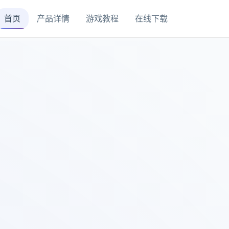
首页
产品详情
游戏教程
在线下载