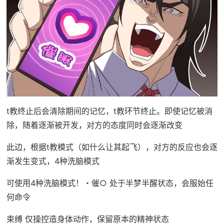
t教终止后会清除期间的记忆，t教环节终止。即使记忆被消
除，随着逐渐被开发，对方的态度同时会逐渐改变
此边，根据t教模式（如什么让其起飞），对方的反应也会逐
渐发生变式，4种洗脑模式
可使用4种洗脑模式！・催○ 处于半梦半醒状态，会服始任
何命令
束缚 仅操控造身体动作，保留原本的精神状态