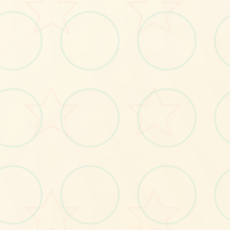
🗄️
No.1