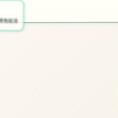
★
📻
📻
开始游戏
特色玩法