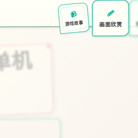
🩹
📹
画面欣赏
游戏故事
★
三
角
洲
部
队
单
机
游