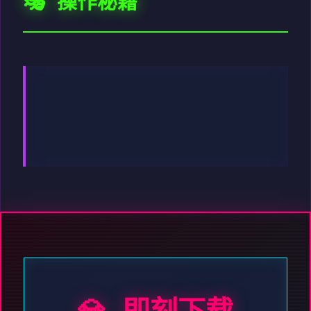
🎭 操作秘籍