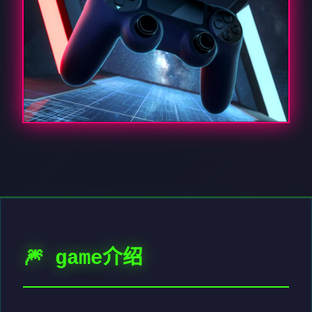
🎆 game介绍