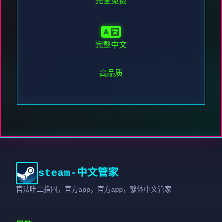
完全免费
完整中文
高品质
steam-中文管家
官法唯二指固，官方app，官方app，繁体中文管家